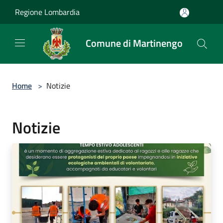
Salta al contenuto principale
Regione Lombardia
Comune di Martinengo
Home
>
Notizie
Notizie